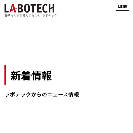
Skip
to
MENU
content
電子カルテを導入するなら - ラボテック -
新着情報
ラボテックからのニュース情報