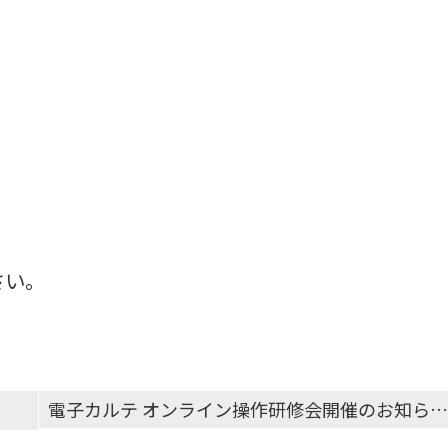
さい。
電子カルテ オンライン操作研修会開催のお知らせ（2023年04月～06月）（対象 東京／神奈川／千葉／埼玉））